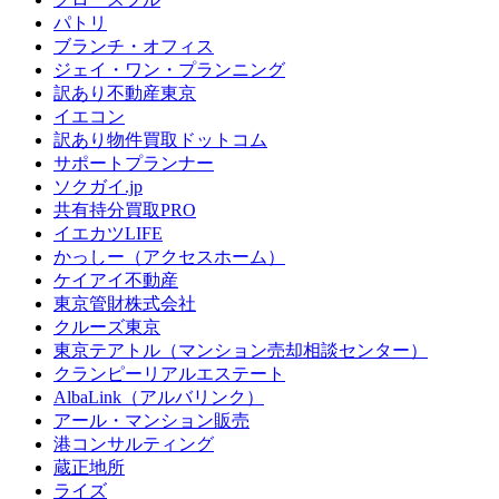
パトリ
ブランチ・オフィス
ジェイ・ワン・プランニング
訳あり不動産東京
イエコン
訳あり物件買取ドットコム
サポートプランナー
ソクガイ.jp
共有持分買取PRO
イエカツLIFE
かっしー（アクセスホーム）
ケイアイ不動産
東京管財株式会社
クルーズ東京
東京テアトル（マンション売却相談センター）
クランピーリアルエステート
AlbaLink（アルバリンク）
アール・マンション販売
港コンサルティング
蔵正地所
ライズ