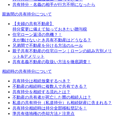
共有持分・名義の相手が行方不明になったら
親族間の共有持分について
【夫婦の共有不動産】
持分変更に備えて知っておきたい贈与税
住宅ローン返済の危機？！
夫が働けないとき共有不動産はどうなる？
兄弟間で不動産を分ける方法のルール
親子共有不動産の住宅ローン｜ローンの組み方別メリ
ット&デメリット
共有名義不動産の取扱い方法を徹底調査！
相続時の共有持分について
共有持分は相続放棄するべき？
不動産の相続時に複数人で共有できる？
共有持分を相続する流れとは？
不動産の共有者が死亡した際の相続人は？
私道の共有持分（私道持分）も相続財産に含まれる？
共有持分相続時は持分全部移転登記を！
準共有借地権の売却方法と注意点