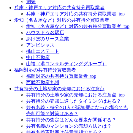
創栄
兵庫・神戸エリア対応の共有持分買取業者
兵庫・神戸エリア対応の共有持分買取業者_top
愛知（名古屋など）対応の共有持分買取業者
愛知（名古屋など）対応の共有持分買取業者_top
ハウスドゥ名駅店
あけぼのリース産業
アンビシャス
桃山エステート
中山不動産
山福（港コンサルティンググループ）
福岡対応の共有持分買取業者
福岡対応の共有持分買取業者_top
西武不動産九州
共有持分の土地や家の売却における注意点
共有持分の土地や家の売却における注意点_top
共有持分の売却に適したタイミングはある？
共有名義・持分の1人が認知症になった場合でも
売却可能？対策はある？
共有持分の査定はどんな要素が関係する？
共有名義のマンションの売却方法とは？
共有名義不動産は任意売却できる？