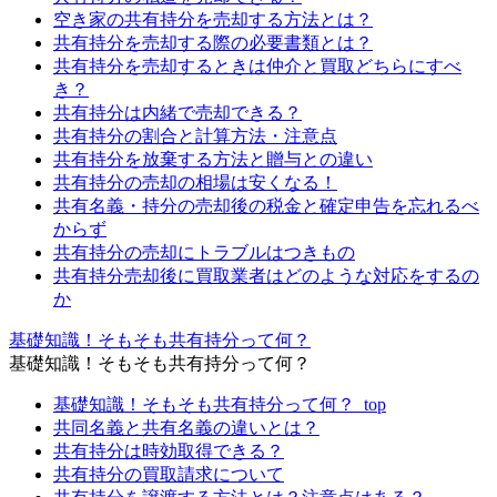
空き家の共有持分を売却する方法とは？
共有持分を売却する際の必要書類とは？
共有持分を売却するときは仲介と買取どちらにすべ
き？
共有持分は内緒で売却できる？
共有持分の割合と計算方法・注意点
共有持分を放棄する方法と贈与との違い
共有持分の売却の相場は安くなる！
共有名義・持分の売却後の税金と確定申告を忘れるべ
からず
共有持分の売却にトラブルはつきもの
共有持分売却後に買取業者はどのような対応をするの
か
基礎知識！そもそも共有持分って何？
基礎知識！そもそも共有持分って何？
基礎知識！そもそも共有持分って何？_top
共同名義と共有名義の違いとは？
共有持分は時効取得できる？
共有持分の買取請求について