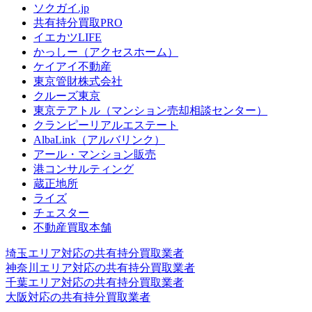
ソクガイ.jp
共有持分買取PRO
イエカツLIFE
かっしー（アクセスホーム）
ケイアイ不動産
東京管財株式会社
クルーズ東京
東京テアトル（マンション売却相談センター）
クランピーリアルエステート
AlbaLink（アルバリンク）
アール・マンション販売
港コンサルティング
蔵正地所
ライズ
チェスター
不動産買取本舗
埼玉エリア対応の共有持分買取業者
神奈川エリア対応の共有持分買取業者
千葉エリア対応の共有持分買取業者
大阪対応の共有持分買取業者