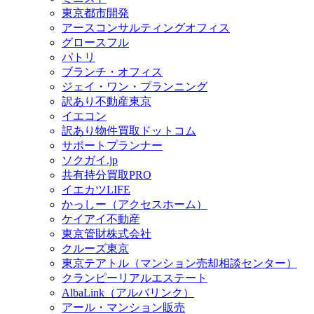
東京都市開発
アースコンサルティングオフィス
グロースフル
パトリ
ブランチ・オフィス
ジェイ・ワン・プランニング
訳あり不動産東京
イエコン
訳あり物件買取ドットコム
サポートプランナー
ソクガイ.jp
共有持分買取PRO
イエカツLIFE
かっしー（アクセスホーム）
ケイアイ不動産
東京管財株式会社
クルーズ東京
東京テアトル（マンション売却相談センター）
クランピーリアルエステート
AlbaLink（アルバリンク）
アール・マンション販売