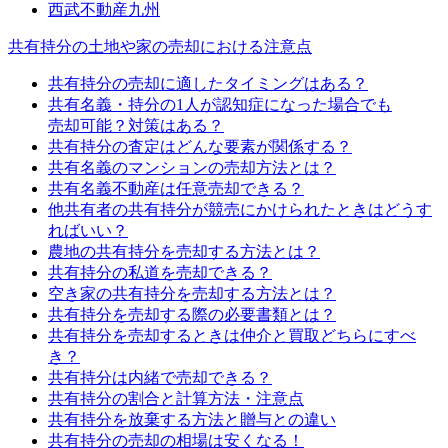
西武不動産九州
共有持分の土地や家の売却における注意点
共有持分の売却に適したタイミングはある？
共有名義・持分の1人が認知症になった場合でも
売却可能？対策はある？
共有持分の査定はどんな要素が関係する？
共有名義のマンションの売却方法とは？
共有名義不動産は任意売却できる？
他共有者の共有持分が競売にかけられたときはどうす
ればいい？
農地の共有持分を売却する方法とは？
共有持分の私道を売却できる？
空き家の共有持分を売却する方法とは？
共有持分を売却する際の必要書類とは？
共有持分を売却するときは仲介と買取どちらにすべ
き？
共有持分は内緒で売却できる？
共有持分の割合と計算方法・注意点
共有持分を放棄する方法と贈与との違い
共有持分の売却の相場は安くなる！