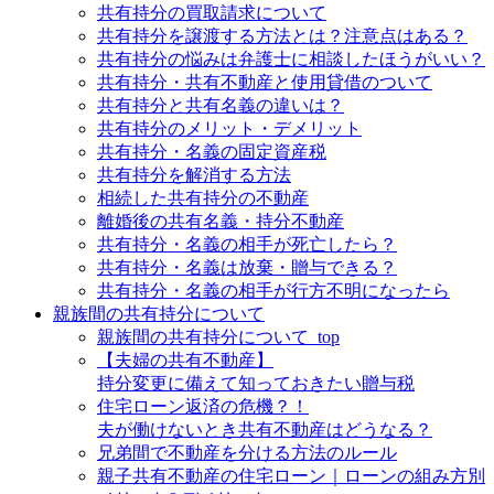
共有持分の買取請求について
共有持分を譲渡する方法とは？注意点はある？
共有持分の悩みは弁護士に相談したほうがいい？
共有持分・共有不動産と使用貸借のついて
共有持分と共有名義の違いは？
共有持分のメリット・デメリット
共有持分・名義の固定資産税
共有持分を解消する方法
相続した共有持分の不動産
離婚後の共有名義・持分不動産
共有持分・名義の相手が死亡したら？
共有持分・名義は放棄・贈与できる？
共有持分・名義の相手が行方不明になったら
親族間の共有持分について
親族間の共有持分について_top
【夫婦の共有不動産】
持分変更に備えて知っておきたい贈与税
住宅ローン返済の危機？！
夫が働けないとき共有不動産はどうなる？
兄弟間で不動産を分ける方法のルール
親子共有不動産の住宅ローン｜ローンの組み方別