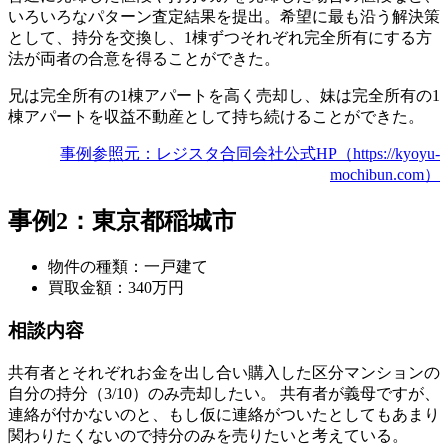
いろいろなパターン査定結果を提出。希望に最も沿う解決策
として、持分を交換し、1棟ずつそれぞれ完全所有にする方
法が両者の合意を得ることができた。
兄は完全所有の1棟アパートを高く売却し、妹は完全所有の1
棟アパートを収益不動産として持ち続けることができた。
事例参照元：レジスタ合同会社公式HP（https://kyoyu-
mochibun.com）
事例2：東京都稲城市
物件の種類：一戸建て
買取金額：340万円
相談内容
共有者とそれぞれお金を出し合い購入した区分マンションの
自分の持分（3/10）のみ売却したい。 共有者が義母ですが、
連絡が付かないのと、もし仮に連絡がついたとしてもあまり
関わりたくないので持分のみを売りたいと考えている。