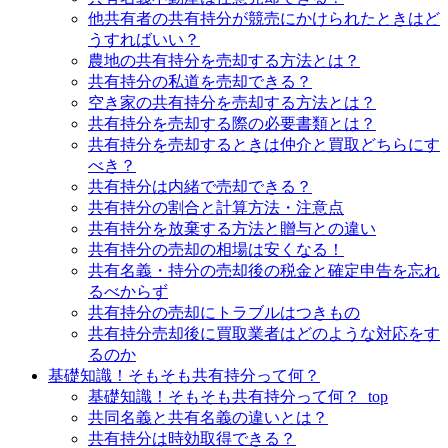
他共有者の共有持分が競売にかけられたときはど
うすればいい？
農地の共有持分を売却する方法とは？
共有持分の私道を売却できる？
空き家の共有持分を売却する方法とは？
共有持分を売却する際の必要書類とは？
共有持分を売却するときは仲介と買取どちらにす
べき？
共有持分は内緒で売却できる？
共有持分の割合と計算方法・注意点
共有持分を放棄する方法と贈与との違い
共有持分の売却の相場は安くなる！
共有名義・持分の売却後の税金と確定申告を忘れ
るべからず
共有持分の売却にトラブルはつきもの
共有持分売却後に買取業者はどのような対応をす
るのか
基礎知識！そもそも共有持分って何？
基礎知識！そもそも共有持分って何？_top
共同名義と共有名義の違いとは？
共有持分は時効取得できる？