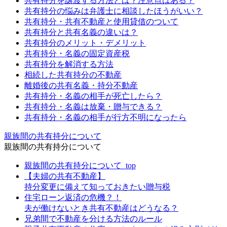
共有持分を譲渡する方法とは？注意点はある？
共有持分の悩みは弁護士に相談したほうがいい？
共有持分・共有不動産と使用貸借のついて
共有持分と共有名義の違いは？
共有持分のメリット・デメリット
共有持分・名義の固定資産税
共有持分を解消する方法
相続した共有持分の不動産
離婚後の共有名義・持分不動産
共有持分・名義の相手が死亡したら？
共有持分・名義は放棄・贈与できる？
共有持分・名義の相手が行方不明になったら
親族間の共有持分について
親族間の共有持分について
親族間の共有持分について_top
【夫婦の共有不動産】
持分変更に備えて知っておきたい贈与税
住宅ローン返済の危機？！
夫が働けないとき共有不動産はどうなる？
兄弟間で不動産を分ける方法のルール