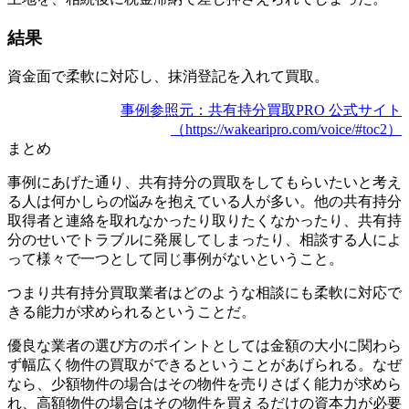
結果
資金面で柔軟に対応し、抹消登記を入れて買取。
事例参照元：共有持分買取PRO 公式サイト
（https://wakearipro.com/voice/#toc2）
まとめ
事例にあげた通り、共有持分の買取をしてもらいたいと考え
る人は何かしらの悩みを抱えている人が多い。他の共有持分
取得者と連絡を取れなかったり取りたくなかったり、共有持
分のせいでトラブルに発展してしまったり、相談する人によ
って様々で一つとして同じ事例がないということ。
つまり
共有持分買取業者はどのような相談にも柔軟に対応で
きる能力
が求められるということだ。
優良な業者の選び方のポイントとしては
金額の大小に関わら
ず幅広く物件の買取ができる
ということがあげられる。なぜ
なら、少額物件の場合はその物件を売りさばく能力が求めら
れ、高額物件の場合はその物件を買えるだけの資本力が必要