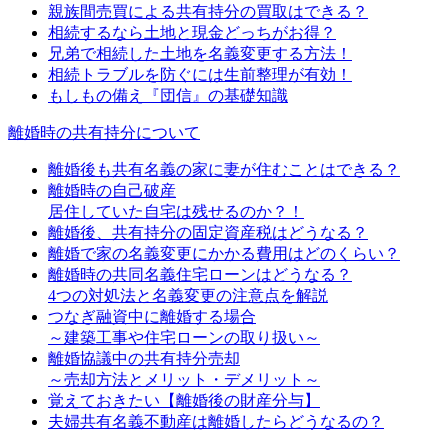
親族間売買による共有持分の買取はできる？
相続するなら土地と現金どっちがお得？
兄弟で相続した土地を名義変更する方法！
相続トラブルを防ぐには生前整理が有効！
もしもの備え『団信』の基礎知識
離婚時の共有持分について
離婚後も共有名義の家に妻が住むことはできる？
離婚時の自己破産
居住していた自宅は残せるのか？！
離婚後、共有持分の固定資産税はどうなる？
離婚で家の名義変更にかかる費用はどのくらい？
離婚時の共同名義住宅ローンはどうなる？
4つの対処法と名義変更の注意点を解説
つなぎ融資中に離婚する場合
～建築工事や住宅ローンの取り扱い～
離婚協議中の共有持分売却
～売却方法とメリット・デメリット～
覚えておきたい【離婚後の財産分与】
夫婦共有名義不動産は離婚したらどうなるの？