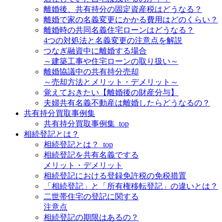
離婚後、共有持分の固定資産税はどうなる？
離婚で家の名義変更にかかる費用はどのくらい？
離婚時の共同名義住宅ローンはどうなる？
4つの対処法と名義変更の注意点を解説
つなぎ融資中に離婚する場合
～建築工事や住宅ローンの取り扱い～
離婚協議中の共有持分売却
～売却方法とメリット・デメリット～
覚えておきたい【離婚後の財産分与】
夫婦共有名義不動産は離婚したらどうなるの？
共有持分買取事例集
共有持分買取事例集_top
相続登記とは？
相続登記とは？_top
相続登記を共有名義でする
メリット・デメリット
相続登記における登録免許税の免税措置
「相続登記」と「所有権移転登記」の違いとは？
二世帯住宅の登記に関する
注意点
相続登記の期限はあるの？