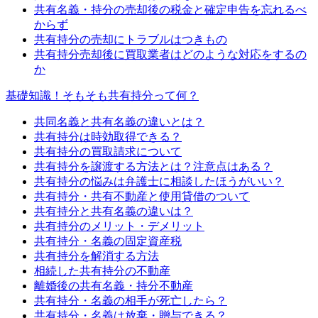
共有名義・持分の売却後の税金と確定申告を忘れるべ
からず
共有持分の売却にトラブルはつきもの
共有持分売却後に買取業者はどのような対応をするの
か
基礎知識！そもそも共有持分って何？
共同名義と共有名義の違いとは？
共有持分は時効取得できる？
共有持分の買取請求について
共有持分を譲渡する方法とは？注意点はある？
共有持分の悩みは弁護士に相談したほうがいい？
共有持分・共有不動産と使用貸借のついて
共有持分と共有名義の違いは？
共有持分のメリット・デメリット
共有持分・名義の固定資産税
共有持分を解消する方法
相続した共有持分の不動産
離婚後の共有名義・持分不動産
共有持分・名義の相手が死亡したら？
共有持分・名義は放棄・贈与できる？