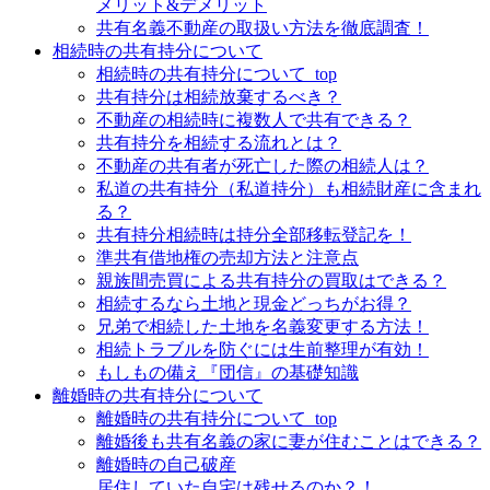
メリット&デメリット
共有名義不動産の取扱い方法を徹底調査！
相続時の共有持分について
相続時の共有持分について_top
共有持分は相続放棄するべき？
不動産の相続時に複数人で共有できる？
共有持分を相続する流れとは？
不動産の共有者が死亡した際の相続人は？
私道の共有持分（私道持分）も相続財産に含まれ
る？
共有持分相続時は持分全部移転登記を！
準共有借地権の売却方法と注意点
親族間売買による共有持分の買取はできる？
相続するなら土地と現金どっちがお得？
兄弟で相続した土地を名義変更する方法！
相続トラブルを防ぐには生前整理が有効！
もしもの備え『団信』の基礎知識
離婚時の共有持分について
離婚時の共有持分について_top
離婚後も共有名義の家に妻が住むことはできる？
離婚時の自己破産
居住していた自宅は残せるのか？！