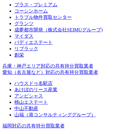
プラス・プレミアム
コーシンホーム
トラブル物件買取センター
グランツ
成夢都市開発（株式会社SEIMUグループ)
マイダス
バディエステート
リブラック
創栄
兵庫・神戸エリア対応の共有持分買取業者
愛知（名古屋など）対応の共有持分買取業者
ハウスドゥ名駅店
あけぼのリース産業
アンビシャス
桃山エステート
中山不動産
山福（港コンサルティンググループ）
福岡対応の共有持分買取業者