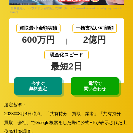
画像引用元：ハウスドゥ名駅店公式HP（https://housedo-meieki.com/kyouyu-mochi
bun/）
買取最小金額実績
一括支払い可能額
600万円
2億円
現金化スピード
最短2日
今すぐ
電話で
無料査定
問い合わせ
選定基準：
2023年8月4日時点、「共有持分 買取 業者」「共有持分
買取 会社」でGoogle検索をした際に公式HPが表示された上
位49社を調査。