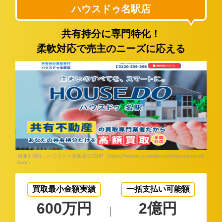
ハウスドゥ名駅店
共有持分に専門特化！
柔軟対応で売主のニーズに応える
画像引用元：ハウスドゥ名駅店公式HP（https://housedo-meieki.com/kyouyu-mochi
bun/）
買取最小金額実績
一括支払い可能額
600万円
2億円