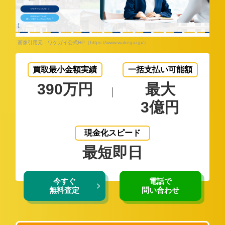
画像引用元：ワケガイ公式HP（https://www.wakegai.jp/）
買取最小金額実績
一括支払い可能額
390万円
最大
3億円
現金化スピード
最短即日
今すぐ
電話で
無料査定
問い合わせ