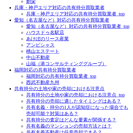
創栄
兵庫・神戸エリア対応の共有持分買取業者
兵庫・神戸エリア対応の共有持分買取業者_top
愛知（名古屋など）対応の共有持分買取業者
愛知（名古屋など）対応の共有持分買取業者_top
ハウスドゥ名駅店
あけぼのリース産業
アンビシャス
桃山エステート
中山不動産
山福（港コンサルティンググループ）
福岡対応の共有持分買取業者
福岡対応の共有持分買取業者_top
西武不動産九州
共有持分の土地や家の売却における注意点
共有持分の土地や家の売却における注意点_top
共有持分の売却に適したタイミングはある？
共有名義・持分の1人が認知症になった場合でも
売却可能？対策はある？
共有持分の査定はどんな要素が関係する？
共有名義のマンションの売却方法とは？
共有名義不動産は任意売却できる？