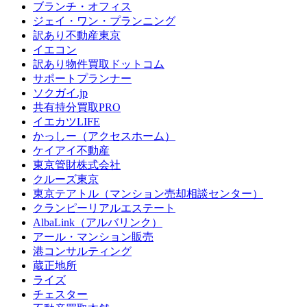
ブランチ・オフィス
ジェイ・ワン・プランニング
訳あり不動産東京
イエコン
訳あり物件買取ドットコム
サポートプランナー
ソクガイ.jp
共有持分買取PRO
イエカツLIFE
かっしー（アクセスホーム）
ケイアイ不動産
東京管財株式会社
クルーズ東京
東京テアトル（マンション売却相談センター）
クランピーリアルエステート
AlbaLink（アルバリンク）
アール・マンション販売
港コンサルティング
蔵正地所
ライズ
チェスター