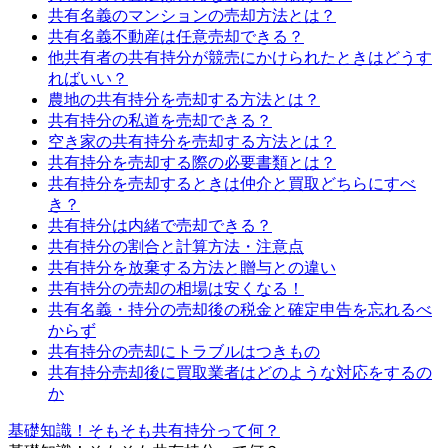
共有名義のマンションの売却方法とは？
共有名義不動産は任意売却できる？
他共有者の共有持分が競売にかけられたときはどうす
ればいい？
農地の共有持分を売却する方法とは？
共有持分の私道を売却できる？
空き家の共有持分を売却する方法とは？
共有持分を売却する際の必要書類とは？
共有持分を売却するときは仲介と買取どちらにすべ
き？
共有持分は内緒で売却できる？
共有持分の割合と計算方法・注意点
共有持分を放棄する方法と贈与との違い
共有持分の売却の相場は安くなる！
共有名義・持分の売却後の税金と確定申告を忘れるべ
からず
共有持分の売却にトラブルはつきもの
共有持分売却後に買取業者はどのような対応をするの
か
基礎知識！そもそも共有持分って何？