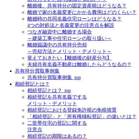
離婚後、共有持分の固定資産税はどうなる？
離婚で家の名義変更にかかる費用はどのくらい？
離婚時の共同名義住宅ローンはどうなる？
4つの対処法と名義変更の注意点を解説
つなぎ融資中に離婚する場合
～建築工事や住宅ローンの取り扱い～
離婚協議中の共有持分売却
～売却方法とメリット・デメリット～
覚えておきたい【離婚後の財産分与】
夫婦共有名義不動産は離婚したらどうなるの？
共有持分買取事例集
共有持分買取事例集_top
相続登記とは？
相続登記とは？_top
相続登記を共有名義でする
メリット・デメリット
相続登記における登録免許税の免税措置
「相続登記」と「所有権移転登記」の違いとは？
二世帯住宅の登記に関する
注意点
相続登記の期限はあるの？