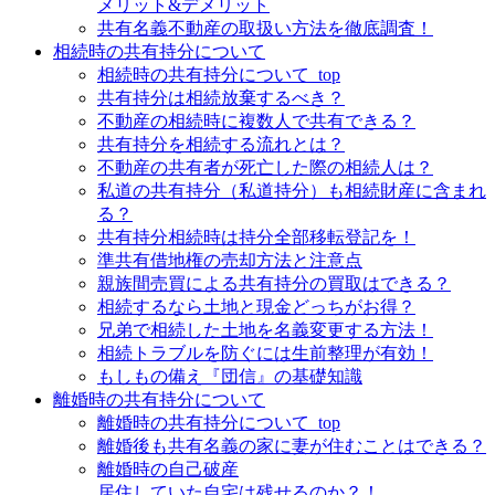
メリット&デメリット
共有名義不動産の取扱い方法を徹底調査！
相続時の共有持分について
相続時の共有持分について_top
共有持分は相続放棄するべき？
不動産の相続時に複数人で共有できる？
共有持分を相続する流れとは？
不動産の共有者が死亡した際の相続人は？
私道の共有持分（私道持分）も相続財産に含まれ
る？
共有持分相続時は持分全部移転登記を！
準共有借地権の売却方法と注意点
親族間売買による共有持分の買取はできる？
相続するなら土地と現金どっちがお得？
兄弟で相続した土地を名義変更する方法！
相続トラブルを防ぐには生前整理が有効！
もしもの備え『団信』の基礎知識
離婚時の共有持分について
離婚時の共有持分について_top
離婚後も共有名義の家に妻が住むことはできる？
離婚時の自己破産
居住していた自宅は残せるのか？！