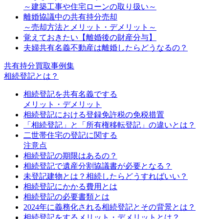
～建築工事や住宅ローンの取り扱い～
離婚協議中の共有持分売却
～売却方法とメリット・デメリット～
覚えておきたい【離婚後の財産分与】
夫婦共有名義不動産は離婚したらどうなるの？
共有持分買取事例集
相続登記とは？
相続登記を共有名義でする
メリット・デメリット
相続登記における登録免許税の免税措置
「相続登記」と「所有権移転登記」の違いとは？
二世帯住宅の登記に関する
注意点
相続登記の期限はあるの？
相続登記で遺産分割協議書が必要となる？
未登記建物とは？相続したらどうすればいい？
相続登記にかかる費用とは
相続登記の必要書類とは
2024年に義務化される相続登記とその背景とは？
相続登記をするメリット・デメリットとは？