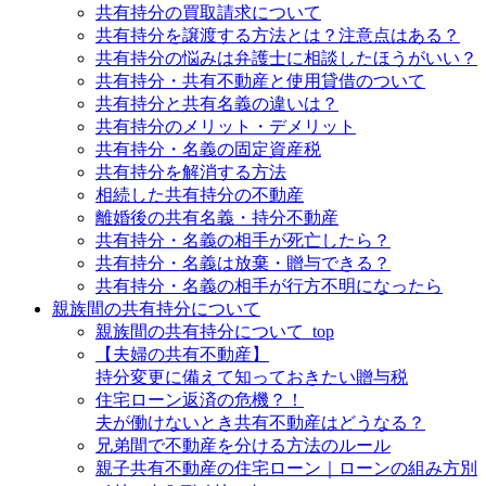
共有持分の買取請求について
共有持分を譲渡する方法とは？注意点はある？
共有持分の悩みは弁護士に相談したほうがいい？
共有持分・共有不動産と使用貸借のついて
共有持分と共有名義の違いは？
共有持分のメリット・デメリット
共有持分・名義の固定資産税
共有持分を解消する方法
相続した共有持分の不動産
離婚後の共有名義・持分不動産
共有持分・名義の相手が死亡したら？
共有持分・名義は放棄・贈与できる？
共有持分・名義の相手が行方不明になったら
親族間の共有持分について
親族間の共有持分について_top
【夫婦の共有不動産】
持分変更に備えて知っておきたい贈与税
住宅ローン返済の危機？！
夫が働けないとき共有不動産はどうなる？
兄弟間で不動産を分ける方法のルール
親子共有不動産の住宅ローン｜ローンの組み方別