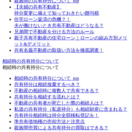
親族間の共有持分について_top
【夫婦の共有不動産】
持分変更に備えて知っておきたい贈与税
住宅ローン返済の危機？！
夫が働けないとき共有不動産はどうなる？
兄弟間で不動産を分ける方法のルール
親子共有不動産の住宅ローン｜ローンの組み方別メリ
ット&デメリット
共有名義不動産の取扱い方法を徹底調査！
相続時の共有持分について
相続時の共有持分について
相続時の共有持分について_top
共有持分は相続放棄するべき？
不動産の相続時に複数人で共有できる？
共有持分を相続する流れとは？
不動産の共有者が死亡した際の相続人は？
私道の共有持分（私道持分）も相続財産に含まれる？
共有持分相続時は持分全部移転登記を！
準共有借地権の売却方法と注意点
親族間売買による共有持分の買取はできる？