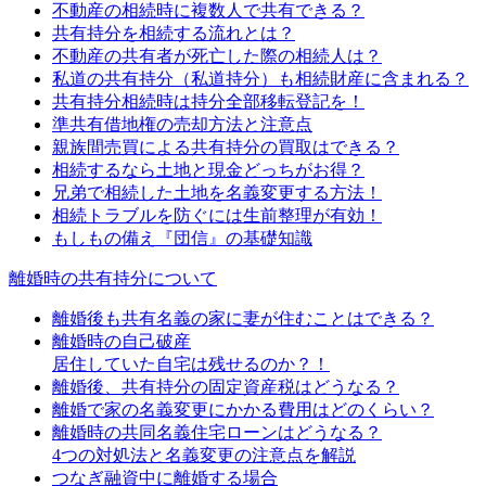
不動産の相続時に複数人で共有できる？
共有持分を相続する流れとは？
不動産の共有者が死亡した際の相続人は？
私道の共有持分（私道持分）も相続財産に含まれる？
共有持分相続時は持分全部移転登記を！
準共有借地権の売却方法と注意点
親族間売買による共有持分の買取はできる？
相続するなら土地と現金どっちがお得？
兄弟で相続した土地を名義変更する方法！
相続トラブルを防ぐには生前整理が有効！
もしもの備え『団信』の基礎知識
離婚時の共有持分について
離婚後も共有名義の家に妻が住むことはできる？
離婚時の自己破産
居住していた自宅は残せるのか？！
離婚後、共有持分の固定資産税はどうなる？
離婚で家の名義変更にかかる費用はどのくらい？
離婚時の共同名義住宅ローンはどうなる？
4つの対処法と名義変更の注意点を解説
つなぎ融資中に離婚する場合