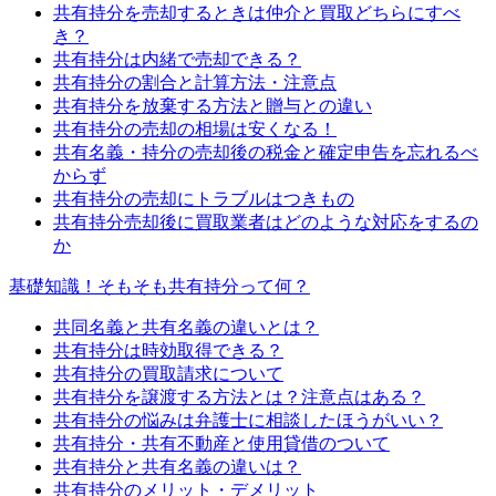
共有持分を売却するときは仲介と買取どちらにすべ
き？
共有持分は内緒で売却できる？
共有持分の割合と計算方法・注意点
共有持分を放棄する方法と贈与との違い
共有持分の売却の相場は安くなる！
共有名義・持分の売却後の税金と確定申告を忘れるべ
からず
共有持分の売却にトラブルはつきもの
共有持分売却後に買取業者はどのような対応をするの
か
基礎知識！そもそも共有持分って何？
共同名義と共有名義の違いとは？
共有持分は時効取得できる？
共有持分の買取請求について
共有持分を譲渡する方法とは？注意点はある？
共有持分の悩みは弁護士に相談したほうがいい？
共有持分・共有不動産と使用貸借のついて
共有持分と共有名義の違いは？
共有持分のメリット・デメリット