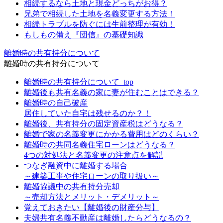
相続するなら土地と現金どっちがお得？
兄弟で相続した土地を名義変更する方法！
相続トラブルを防ぐには生前整理が有効！
もしもの備え『団信』の基礎知識
離婚時の共有持分について
離婚時の共有持分について
離婚時の共有持分について_top
離婚後も共有名義の家に妻が住むことはできる？
離婚時の自己破産
居住していた自宅は残せるのか？！
離婚後、共有持分の固定資産税はどうなる？
離婚で家の名義変更にかかる費用はどのくらい？
離婚時の共同名義住宅ローンはどうなる？
4つの対処法と名義変更の注意点を解説
つなぎ融資中に離婚する場合
～建築工事や住宅ローンの取り扱い～
離婚協議中の共有持分売却
～売却方法とメリット・デメリット～
覚えておきたい【離婚後の財産分与】
夫婦共有名義不動産は離婚したらどうなるの？