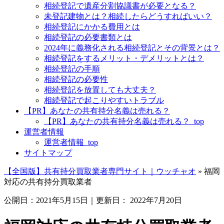
相続登記で遺産分割協議書が必要となる？
未登記建物とは？相続したらどうすればいい？
相続登記にかかる費用とは
相続登記の必要書類とは
2024年に義務化される相続登記とその背景とは？
相続登記をするメリット・デメリットとは？
相続登記の手順
相続登記の必要性
相続登記を放置しても大丈夫？
相続登記で起こりやすいトラブル
【PR】あなたの共有持分名義は売れる？
【PR】あなたの共有持分名義は売れる？_top
運営者情報
運営者情報_top
サイトマップ
【全国版】共有持分買取業者専門サイト｜ウッチャオ
»
福岡
対応の共有持分買取業者
公開日：
2021年5月15日
｜更新日：
2022年7月20日