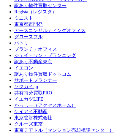
訳あり物件買取センター
Regista（レジスタ）
ミニスト
東京都市開発
アースコンサルティングオフィス
グロースフル
パトリ
ブランチ・オフィス
ジェイ・ワン・プランニング
訳あり不動産東京
イエコン
訳あり物件買取ドットコム
サポートプランナー
ソクガイ.jp
共有持分買取PRO
イエカツLIFE
かっしー（アクセスホーム）
ケイアイ不動産
東京管財株式会社
クルーズ東京
東京テアトル（マンション売却相談センター）