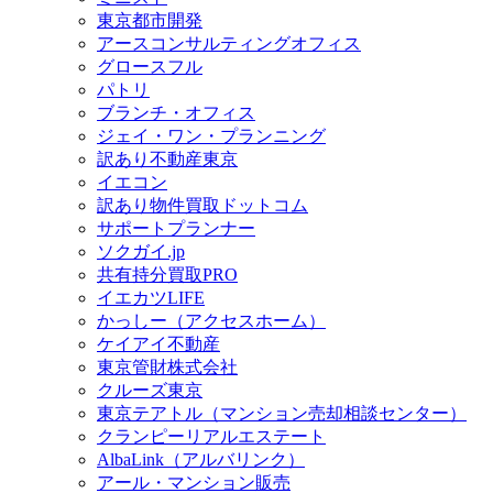
東京都市開発
アースコンサルティングオフィス
グロースフル
パトリ
ブランチ・オフィス
ジェイ・ワン・プランニング
訳あり不動産東京
イエコン
訳あり物件買取ドットコム
サポートプランナー
ソクガイ.jp
共有持分買取PRO
イエカツLIFE
かっしー（アクセスホーム）
ケイアイ不動産
東京管財株式会社
クルーズ東京
東京テアトル（マンション売却相談センター）
クランピーリアルエステート
AlbaLink（アルバリンク）
アール・マンション販売