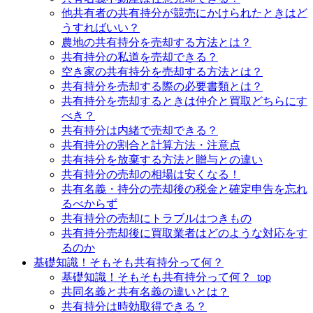
他共有者の共有持分が競売にかけられたときはど
うすればいい？
農地の共有持分を売却する方法とは？
共有持分の私道を売却できる？
空き家の共有持分を売却する方法とは？
共有持分を売却する際の必要書類とは？
共有持分を売却するときは仲介と買取どちらにす
べき？
共有持分は内緒で売却できる？
共有持分の割合と計算方法・注意点
共有持分を放棄する方法と贈与との違い
共有持分の売却の相場は安くなる！
共有名義・持分の売却後の税金と確定申告を忘れ
るべからず
共有持分の売却にトラブルはつきもの
共有持分売却後に買取業者はどのような対応をす
るのか
基礎知識！そもそも共有持分って何？
基礎知識！そもそも共有持分って何？_top
共同名義と共有名義の違いとは？
共有持分は時効取得できる？