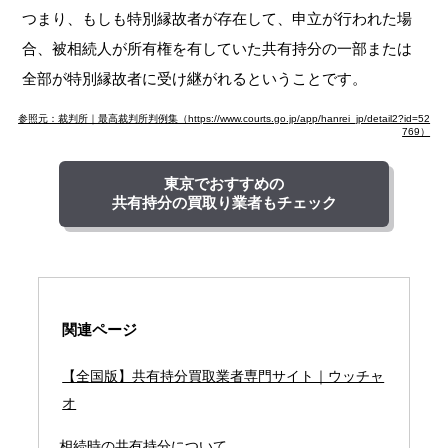
つまり、もしも特別縁故者が存在して、申立が行われた場
合、被相続人が所有権を有していた共有持分の一部または
全部が特別縁故者に受け継がれるということです。
参照元：裁判所｜最高裁判所判例集（https://www.courts.go.jp/app/hanrei_jp/detail2?id=52
769）
東京でおすすめの
共有持分の買取り業者もチェック
関連ページ
【全国版】共有持分買取業者専門サイト｜ウッチャ
オ
相続時の共有持分について