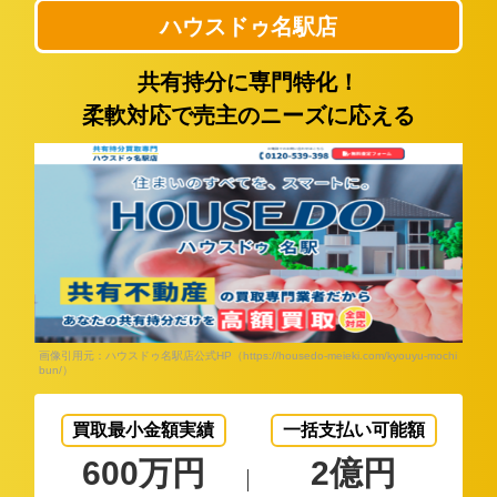
ハウスドゥ名駅店
共有持分に専門特化！
柔軟対応で売主のニーズに応える
画像引用元：ハウスドゥ名駅店公式HP（https://housedo-meieki.com/kyouyu-mochi
bun/）
買取最小金額実績
一括支払い可能額
600万円
2億円