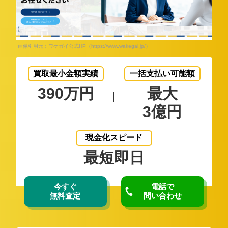
画像引用元：ワケガイ公式HP（https://www.wakegai.jp/）
買取最小金額実績
一括支払い可能額
390万円
最大
3億円
現金化スピード
最短即日
今すぐ
電話で
無料査定
問い合わせ