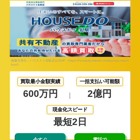
画像引用元：ハウスドゥ名駅店公式HP（https://housedo-meieki.com/kyouyu-mochi
bun/）
買取最小金額実績
一括支払い可能額
600万円
2億円
現金化スピード
最短2日
今すぐ
電話で